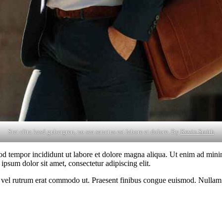
Stet clita kasd gubergren, no sea sanctus est labore et dolore. By
Kevin Smith
od tempor incididunt ut labore et dolore magna aliqua. Ut enim ad minim
psum dolor sit amet, consectetur adipiscing elit.
sus, vel rutrum erat commodo ut. Praesent finibus congue euismod. Nullam