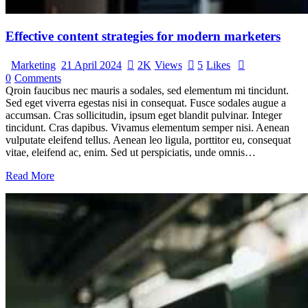
Effective content strategies for modern marketers
Marketing
21 April 2024
2K
Views
5
Likes
0
Comments
Qroin faucibus nec mauris a sodales, sed elementum mi tincidunt.
Sed eget viverra egestas nisi in consequat. Fusce sodales augue a
accumsan. Cras sollicitudin, ipsum eget blandit pulvinar. Integer
tincidunt. Cras dapibus. Vivamus elementum semper nisi. Aenean
vulputate eleifend tellus. Aenean leo ligula, porttitor eu, consequat
vitae, eleifend ac, enim. Sed ut perspiciatis, unde omnis…
Read More