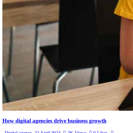
How digital agencies drive business growth
Digital agency
22 April 2024
2K
Views
0
Likes