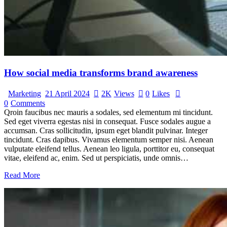
How social media transforms brand awareness
Marketing
21 April 2024
2K
Views
0
Likes
0
Comments
Qroin faucibus nec mauris a sodales, sed elementum mi tincidunt.
Sed eget viverra egestas nisi in consequat. Fusce sodales augue a
accumsan. Cras sollicitudin, ipsum eget blandit pulvinar. Integer
tincidunt. Cras dapibus. Vivamus elementum semper nisi. Aenean
vulputate eleifend tellus. Aenean leo ligula, porttitor eu, consequat
vitae, eleifend ac, enim. Sed ut perspiciatis, unde omnis…
Read More