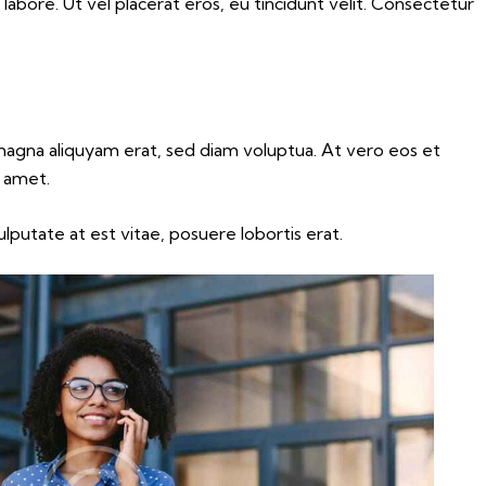
labore. Ut vel placerat eros, eu tincidunt velit. Consectetur
magna aliquyam erat, sed diam voluptua. At vero eos et
t amet.
lputate at est vitae, posuere lobortis erat.