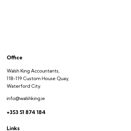
Office
Walsh King Accountants,
118-119 Custom House Quay,
Waterford City.
info@walshking.ie
+353 51 874 184
Links