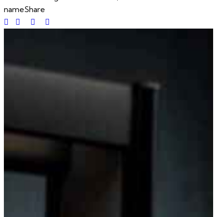
name
Share