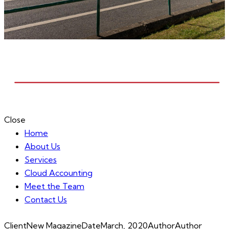
Close
Home
About Us
Services
Cloud Accounting
Meet the Team
Contact Us
Client
New Magazine
Date
March, 2020
Author
Author