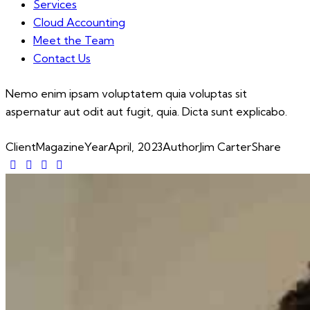
Services
Cloud Accounting
Meet the Team
Contact Us
Nemo enim ipsam voluptatem quia voluptas sit
aspernatur aut odit aut fugit, quia. Dicta sunt explicabo.
Client
Magazine
Year
April, 2023
Author
Jim Carter
Share