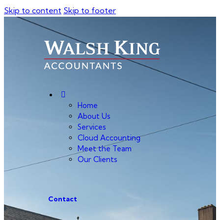
Skip to content
Skip to footer
Home
About Us
Services
Cloud Accounting
Meet the Team
Our Clients
Contact